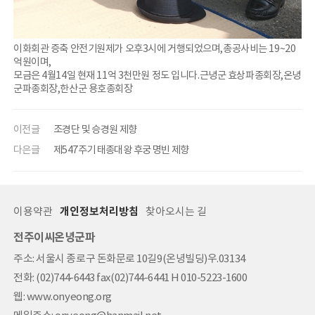
이화회관 증축 안전기원제가 오후3시에 거행되었으며,총공사비는 19~20
억원이며,
모금은 4월14일 현재 11억 3천만원 정도 입니다.근녕군 효상파종회장,온녕
군파종회장,한산군 용호종회장
이전글
조경단 및 승경원 제향
다은글
제547주기 태종대왕 후궁 명빈 제향
이용약관
개인정보처리방침
찾아오시는 길
전주이씨온녕군파
주소: 서울시 종로구 돈화문로 10길9(온녕빌딩)우.03134
전화: (02)744-6443 fax(02)744-6441 H 010-5223-1600
웹: www.onyeong.org