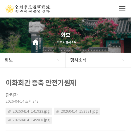
화보
화보 > 행사소식
화보
행사소식
이화회관 증축 안전기원제
관리자
2026-04-14 조회 343
20260414_141923.jpg
20260414_152931.jpg
20260414_145908.jpg