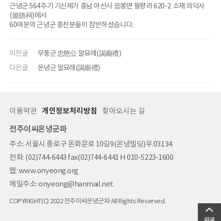
근녕군 564주기 기신제가 충남 아산시 음봉면 월량리 620-2 소재 의덕사
(懿德祠)에서
60여분의 근녕군 종친분들이 참반하셨습니다.
이전글
무풍군 忠愍公 알묘례(謁廟禮)
다은글
온녕군 알묘례(謁廟禮)
이용약관
개인정보처리방침
찾아오시는 길
전주이씨온녕군파
주소: 서울시 종로구 돈화문로 10길9(온녕빌딩)우.03134
전화: (02)744-6443 fax(02)744-6441 H 010-5223-1600
웹: www.onyeong.org
메일주소: onyeong@hanmail.net
COPYRIGHT(C) 2022 전주이씨온녕군파 All Rights Reserved.
위로