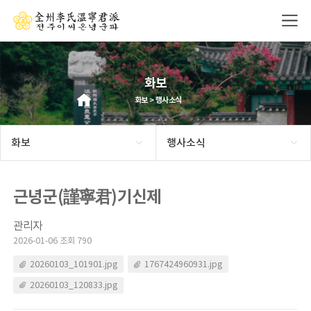
화보
화보 > 행사소식
화보
행사소식
근녕군(謹寧君)기신제
관리자
2026-01-06 조회 790
20260103_101901.jpg
1767424960931.jpg
20260103_120833.jpg