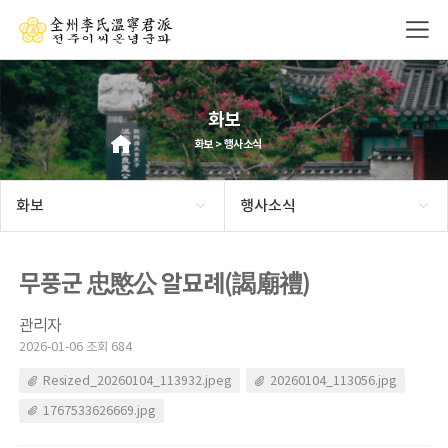
화보
화보 > 행사소식
화보
행사소식
무풍군 忠愍公 알묘례(謁廟禮)
관리자
2026-01-06 조회 684
Resized_20260104_113932.jpeg
20260104_113056.jpg
1767533626669.jpg