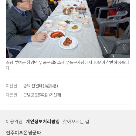
충남 부여군 장암면 무풍군길8 소재 무풍군사당에서 10분이 참반하셨습니
다.
이전글
종묘 전알례(展謁禮)
다은글
근녕군(謹寧君)기신제
이용약관
개인정보처리방침
찾아오시는 길
전주이씨온녕군파