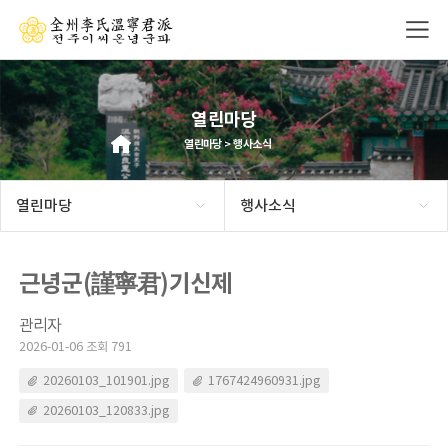
열린마당
열린마당 > 행사소식
열린마당
행사소식
근녕군(謹寧君)기신제
관리자
2026-01-06 조회 791
20260103_101901.jpg
1767424960931.jpg
20260103_120833.jpg