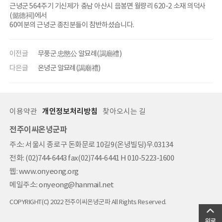
근녕군 564주기 기신제가 충남 아산시 음봉면 월량리 620-2 소재 의덕사
(懿德祠)에서
60여분의 근녕군 종친분들이 참반하셨습니다.
이전글
무풍군 忠愍公 알묘례(謁廟禮)
다은글
온녕군 알묘례(謁廟禮)
이용약관
개인정보처리방침
찾아오시는 길
전주이씨온녕군파
주소: 서울시 종로구 돈화문로 10길9(온녕빌딩)우.03134
전화: (02)744-6443 fax(02)744-6441 H 010-5223-1600
웹: www.onyeong.org
메일주소: onyeong@hanmail.net
COPYRIGHT(C) 2022 전주이씨온녕군파 All Rights Reserved.
위로