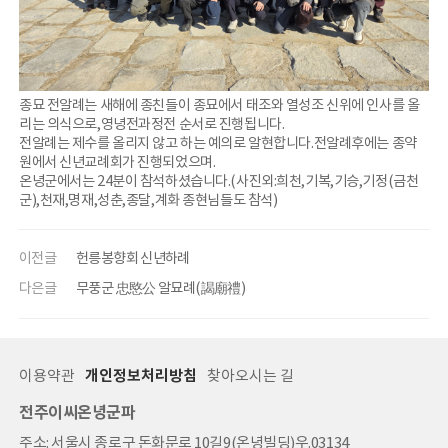
종묘 전알례는 새해에 종친들이 종묘에서 태조와 열성조 신위에 인사를 올
리는 의식으로,영녕전과정전 순서로 진행됩니다.
전알례는 제수를 올리지 않고 하는 예의로 알현합니다.전알례후에는 종약
원에서 신년교례회가 진행되었으며.
온녕군에서는 24분이 참석하셨습니다.(사진외:희천,기복,기승,기정(금천
군),천재,명재,성춘,종달,계화 종현님들도 참석)
이전글
헌릉봉향회 신년하례
다은글
무풍군 忠愍公 알묘례(謁廟禮)
이용약관
개인정보처리방침
찾아오시는 길
전주이씨온녕군파
주소: 서울시 종로구 돈화문로 10길9(온녕빌딩)우.03134