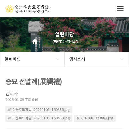
열린마당
열린마당 > 행사소식
열린마당
행사소식
종묘 전알례(展謁禮)
관리자
2026-01-06 조회 646
다운로드파일_20260105_160336.jpg
다운로드파일_20260105_160450.jpg
1767601323882.jpg