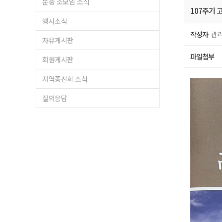
문중 소모임 소식
107주기
행사소식
작성자
관리
자유게시판
파일첨부
회원게시판
지역종친회 소식
질의응답