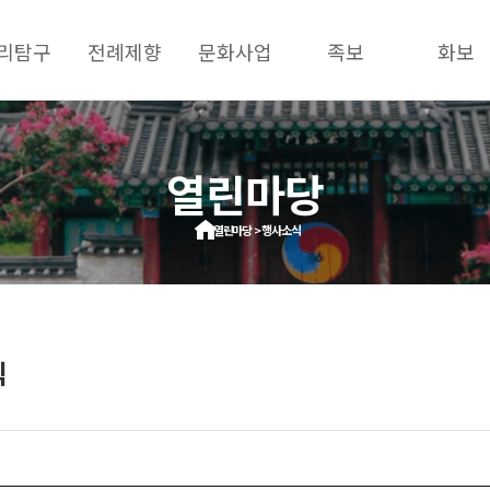
리탐구
전례제향
문화사업
족보
화보
열린마당
열린마당 > 행사소식
식