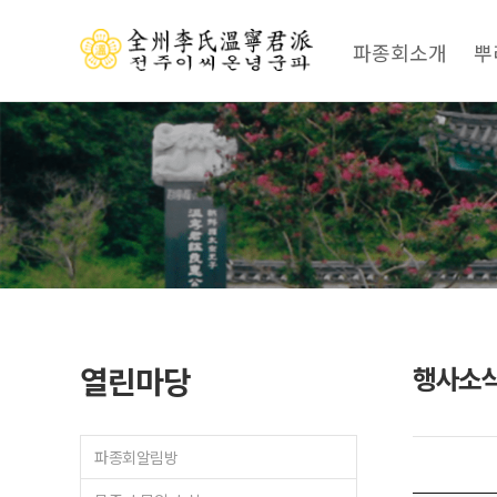
파종회소개
뿌
열린마당
행사소
파종회알림방