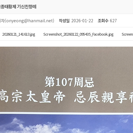
 고종태황제 기신친향례
자(onyeong@hanmail.net)
작성일
2026-01-22
조회수
627
20260121_141613.jpg
Screenshot_20260122_095435_Facebook.jpg
Screen