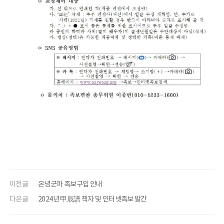
이전글
온녕군파 족보구입 안내
다은글
2024년 甲辰譜 책자 및 인터넷족보 발간