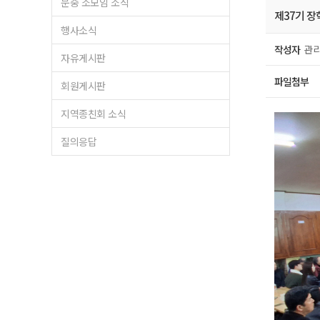
문중 소모임 소식
제37기 
행사소식
작성자
관리
자유게시판
파일첨부
회원게시판
지역종친회 소식
질의응답