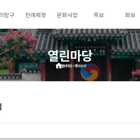
리탐구
전례제향
문화사업
족보
화보
열린마당
열린마당 > 행사소식
식