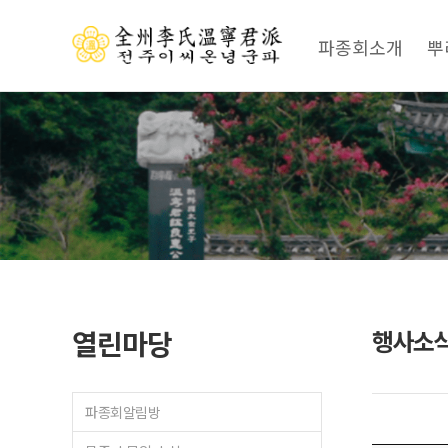
파종회소개
뿌
열린마당
행사소
파종회알림방