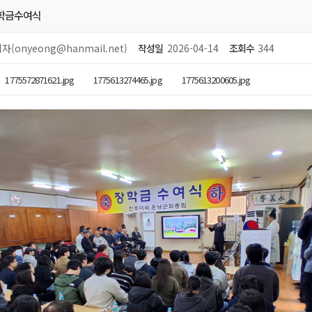
장학금수여식
자(onyeong@hanmail.net)
작성일
2026-04-14
조회수
344
1775572871621.jpg
1775613274465.jpg
1775613200605.jpg