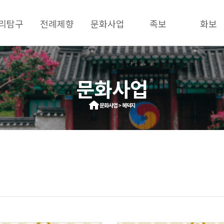
리탐구
전례제향
문화사업
족보
화보
문화사업
문화사업 > 혜덕지