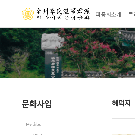
파종회소개
뿌
문화사업
혜덕지
온녕회보