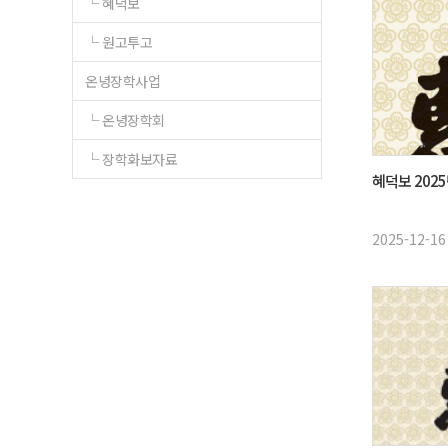
└ 혜덕보
└ 원고투고
온녕장학사업
└ 온녕장학회
└ 장학화보자료
혜덕보 2025
2025-12-16