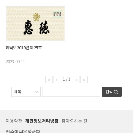
혜덕보 2019년 제 25호
2023-09-11
1
/
1
검색
이용약관
개인정보처리방침
찾아오시는 길
전주이씨온녕군파