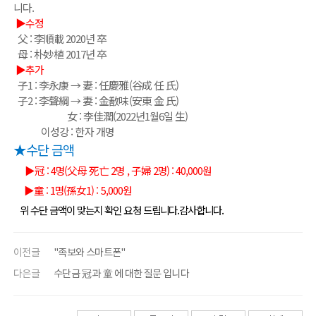
니다.
▶수정
父 : 李順載 2020년 卒
母 : 朴妙植 2017년 卒
▶추가
子1 : 李永康 → 妻 : 任慶雅(谷成 任 氏)
子2 : 李聲綱 → 妻 : 金敾味(安東 金 氏)
女 : 李佳潤(2022년1월6일 生)
이성강 : 한자 개명
★수단 금액
▶冠 : 4명(父母 死亡 2명 , 子婦 2명) : 40,000원
▶童 : 1명(孫女1) : 5,000원
위 수단 금액이 맞는지 확인 요청 드립니다.감사합니다.
이전글
"족보와 스마트폰"
다은글
수단금 冠 과 童 에 대한 질문 입니다