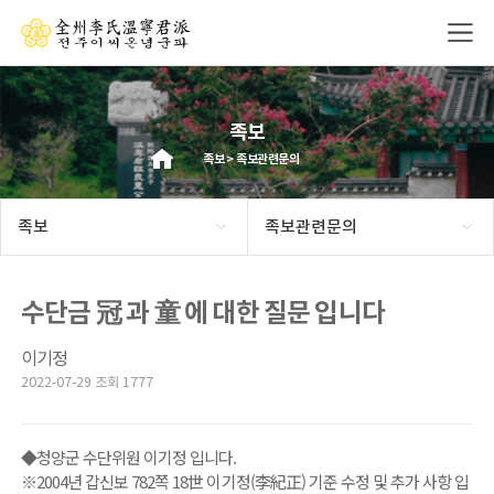
족보
족보 > 족보관련문의
족보
족보관련문의
수단금 冠 과 童 에 대한 질문 입니다
이기정
2022-07-29 조회 1777
◆청양군 수단위원 이기정 입니다.
※2004년 갑신보 782쪽 18世 이기정(李紀正) 기준 수정 및 추가 사항 입