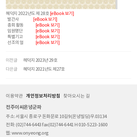
혜덕지 2022년도 제 28호
[eBook 보기]
발간사
[eBook 보기]
종회 활동
[eBook 보기]
임원명단
[eBook 보기]
특별기고
[eBook 보기]
선조의 얼
[eBook 보기]
이전글
헤덕지 2023년 29호
다은글
혜덕지 2021년도 제27호
이용약관
개인정보처리방침
찾아오시는 길
전주이씨온녕군파
주소: 서울시 종로구 돈화문로 10길9(온녕빌딩)우.03134
전화: (02)744-6443 fax(02)744-6441 H 010-5223-1600
웹: www.onyeong.org