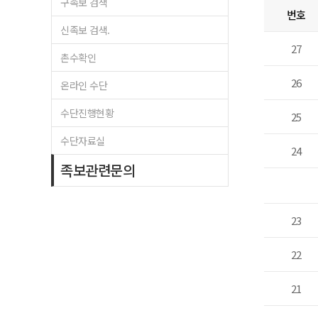
구족보 검색
번호
신족보 검색.
27
촌수확인
26
온라인 수단
수단진행현황
25
수단자료실
24
족보관련문의
23
22
21