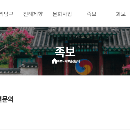
리탐구
전례제향
문화사업
족보
화보
족보
족보 > 족보관련문의
련문의