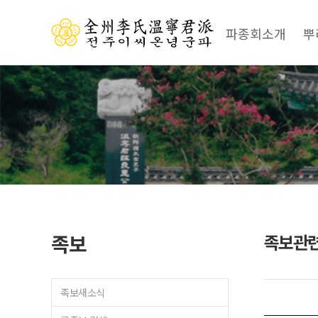
파종회소개
뿌
족보
족보관
족보새소식