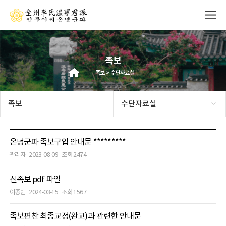
족보
족보 > 수단자료실
족보
수단자료실
온녕군파 족보구입 안내문 *********
관리자
2023-08-09
조회 2474
신족보 pdf 파일
이종빈
2024-03-15
조회 1567
족보편찬 최종교정(완교)과 관련한 안내문