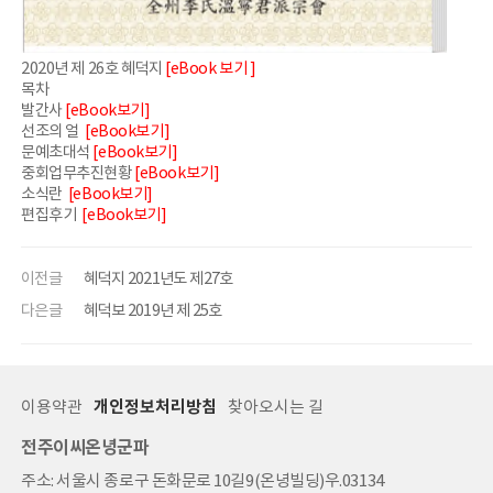
2020년 제 26호 혜덕지
[eBook 보기 ]
목차
발간사
[eBook보기]
선조의 얼
[eBook보기]
문예초대석
[eBook보기]
중회업무추진현황
[eBook보기]
소식란
[eBook보기]
편집후기
[eBook보기]
이전글
혜덕지 2021년도 제27호
다은글
혜덕보 2019년 제 25호
이용약관
개인정보처리방침
찾아오시는 길
전주이씨온녕군파
주소: 서울시 종로구 돈화문로 10길9(온녕빌딩)우.03134