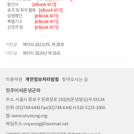
발간사
[eBook 보기]
숭조 및 회무 활동
[eBook 보기]
임원명단
[eBook 보기]
특별기고
[eBook 보기]
선조의 얼
[eBook 보기]
이전글
혜덕보 2022년도 제 28호
다은글
혜덕지 2020년 제 26호
이용약관
개인정보처리방침
찾아오시는 길
전주이씨온녕군파
주소: 서울시 종로구 돈화문로 10길9(온녕빌딩)우.03134
전화: (02)744-6443 fax(02)744-6441 H 010-5223-1600
웹: www.onyeong.org
메일주소: onyeong@hanmail.net