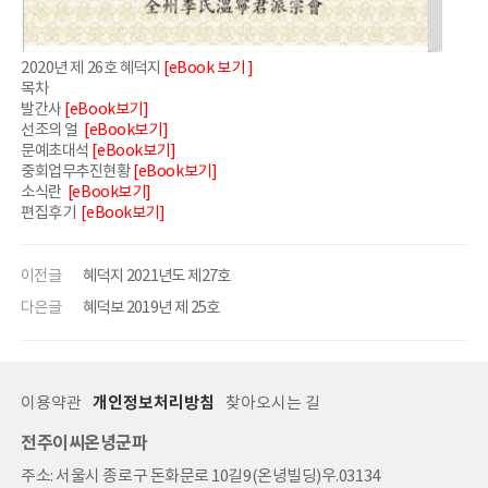
2020년 제 26호 혜덕지
[eBook 보기 ]
목차
발간사
[eBook보기]
선조의 얼
[eBook보기]
문예초대석
[eBook보기]
중회업무추진현황
[eBook보기]
소식란
[eBook보기]
편집후기
[eBook보기]
이전글
혜덕지 2021년도 제27호
다은글
혜덕보 2019년 제 25호
이용약관
개인정보처리방침
찾아오시는 길
전주이씨온녕군파
주소: 서울시 종로구 돈화문로 10길9(온녕빌딩)우.03134