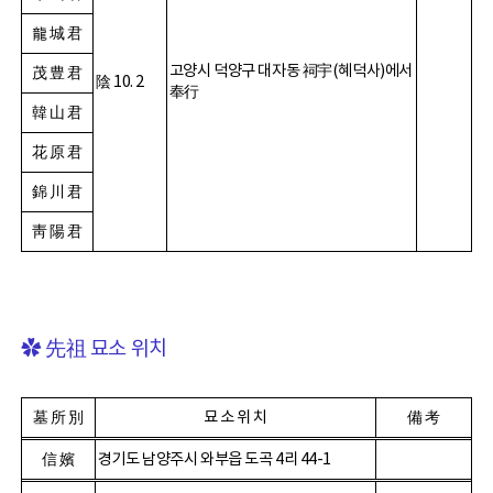
龍 城 君
고양시 덕양구 대자동
祠宇
(
혜덕사
)
에서
茂 豊 君
陰
10. 2
奉行
韓 山 君
花 原 君
錦 川 君
靑 陽 君
✿
先祖
묘소 위치
墓 所 別
묘 소 위 치
備 考
信 嬪
경기도 남양주시 와부읍 도곡
4
리
44-1