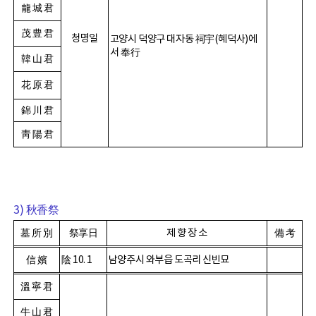
龍 城 君
茂 豊 君
청명일
고양시 덕양구 대자동
祠宇
(
혜덕사
)
에
서
奉行
韓 山 君
花 原 君
錦 川 君
靑 陽 君
3)
秋香祭
墓 所 別
祭享日
제 향 장 소
備 考
信 嬪
陰
10. 1
남양주시 와부읍 도곡리 신빈묘
溫 寧 君
牛 山 君