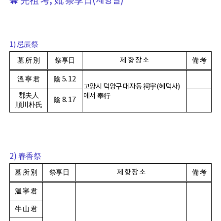
✿
先祖 考
,
妣 祭享日
(
제향일
)
1)
忌辰祭
墓 所 別
祭享日
제 향 장 소
備 考
溫 寧 君
陰
5. 12
고양시 덕양구 대자동
祠宇
(
혜덕사
)
郡夫人
에서
奉行
陰
8. 17
順川朴氏
2)
春香祭
墓 所 別
祭享日
제 향 장 소
備 考
溫 寧 君
牛 山 君