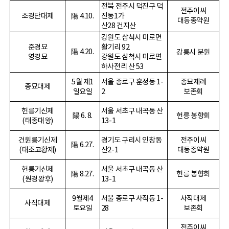
전북 전주시 덕진구 덕
전주이씨
조경단대제
陽
4.10.
진동
1
가
대동종약원
산
28
건지산
강원도 삼척시 미로면
준경묘
활기리
92
陽
4.20.
강릉시 분원
영경묘
강원도 삼척시 미로면
하사전리 산
53
5
월 제
1
서울 종로구 훈정동
1-
종묘제례
종묘대제
일요일
2
보존회
헌릉기신제
서울 서초구 내곡동 산
陽
6. 8.
헌릉 봉향회
(
태종대왕
)
13-1
건원릉기신제
경기도 구리시 인창동
전주이씨
陽
6.27.
(
태조고황제
)
산
2-1
대동종약원
헌릉기신제
서울 서초구 내곡동 산
陽
8.27.
헌릉 봉향회
(
원경왕후
)
13-1
9
월제
4
서울 종로구 사직동
1-
사직대제
사직대제
토요일
28
보존회
전주이씨