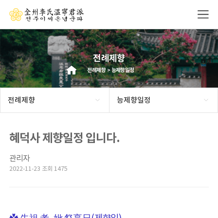
전례제향
전례제향 > 능제향일정
전례제향
능제향일정
혜덕사 제향일정 입니다.
관리자
2022-11-23 조회 1475