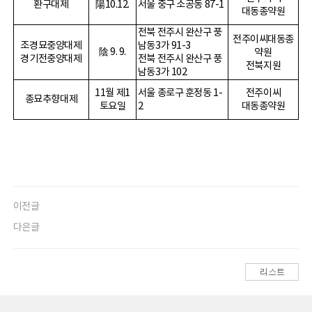
환구대제
陽
10.12.
서울 중구 소공동
87-1
대동종약원
전북 전주시 완산구 풍
전주이씨대동종
조경묘중양대제
남동
3
가
91-3
陰
9. 9.
약원
경기전중양대제
전북 전주시 완산구 풍
전북지원
남동
3
가
102
11
월 제
1
서울 종로구 훈정동
1-
전주이씨
종묘추향대제
토요일
2
대동종약원
이전글
다은글